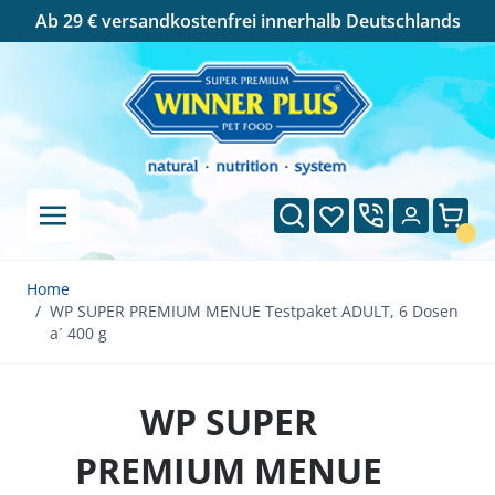
Cookie-Einstellungen
Ab 29 € versandkostenfrei innerhalb Deutschlands
Direkt zum Inhalt
Suche
Wunschliste
Ware
Home
/
WP SUPER PREMIUM MENUE Testpaket ADULT, 6 Dosen
a´ 400 g
WP SUPER
PREMIUM MENUE