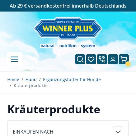
Cookie-Einstellungen
Ab 29 € versandkostenfrei innerhalb Deutschlands
Direkt zum Inhalt
Suche
Wunschliste
Ware
Home
/
Hund
/
Ergänzungsfutter für Hunde
/
Kräuterprodukte
Kräuterprodukte
EINKAUFEN NACH