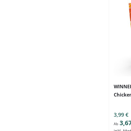
WINNER
Chicke
3,99 €
3,6
Ab
inkl. Mw