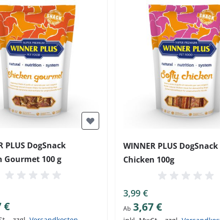
 PLUS DogSnack
WINNER PLUS DogSnack 
n Gourmet 100 g
Chicken 100g
3,99 €
7 €
3,67 €
Ab
St.
,
zzgl.
Versandkosten