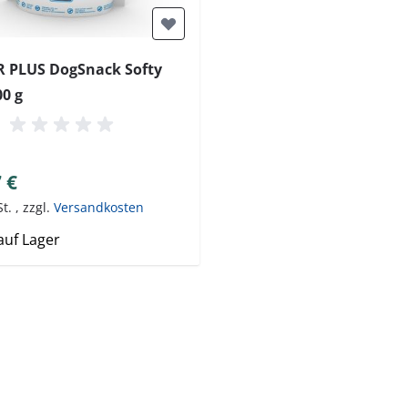
 PLUS DogSnack Softy
0 g
 €
St.
,
zzgl.
Versandkosten
auf Lager