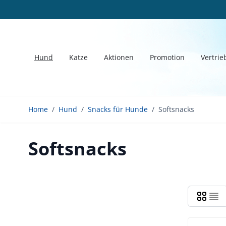
Cookie-Einstellungen
Direkt zum Inhalt
Hund
Katze
Aktionen
Promotion
Vertrie
Home
/
Hund
/
Snacks für Hunde
/
Softsnacks
Softsnacks