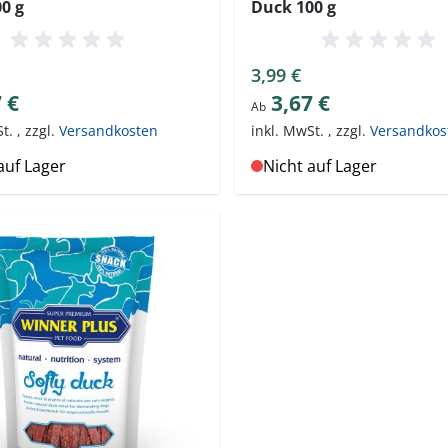
00 g
Duck 100 g
3,99 €
 €
3,67 €
Ab
St.
,
zzgl.
Versandkosten
inkl. MwSt.
,
zzgl.
Versandkos
auf Lager
Nicht auf Lager