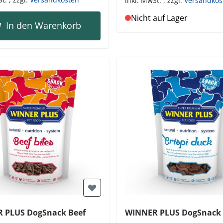
inkl. MwSt.
,
zzgl.
Versandkos
Nicht auf Lager
In den Warenkorb
 PLUS DogSnack Beef
WINNER PLUS DogSnack C