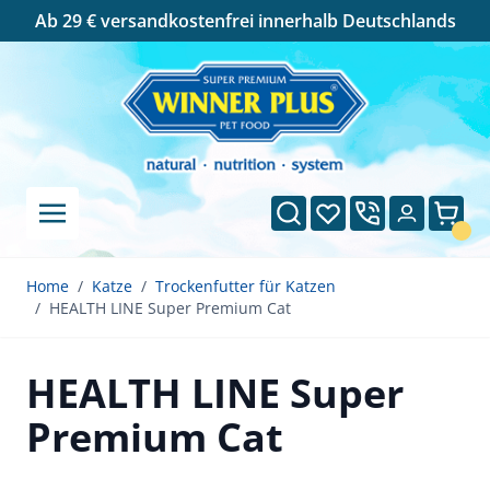
Cookie-Einstellungen
Ab 29 € versandkostenfrei innerhalb Deutschlands
Direkt zum Inhalt
Suche
Wunschliste
Ware
Home
/
Katze
/
Trockenfutter für Katzen
/
HEALTH LINE Super Premium Cat
HEALTH LINE Super
Premium Cat