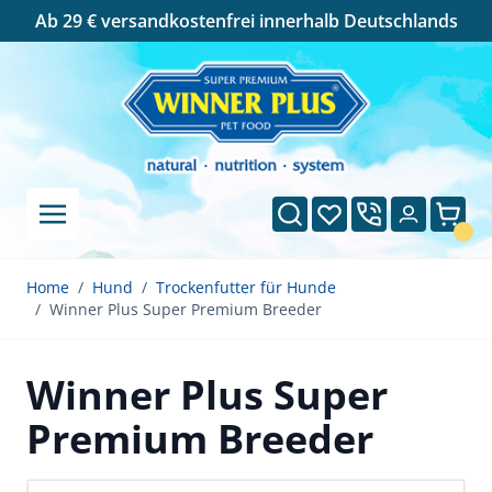
Cookie-Einstellungen
Ab 29 € versandkostenfrei innerhalb Deutschlands
Direkt zum Inhalt
Suche
Wunschliste
Ware
Home
/
Hund
/
Trockenfutter für Hunde
/
Winner Plus Super Premium Breeder
Winner Plus Super
Premium Breeder