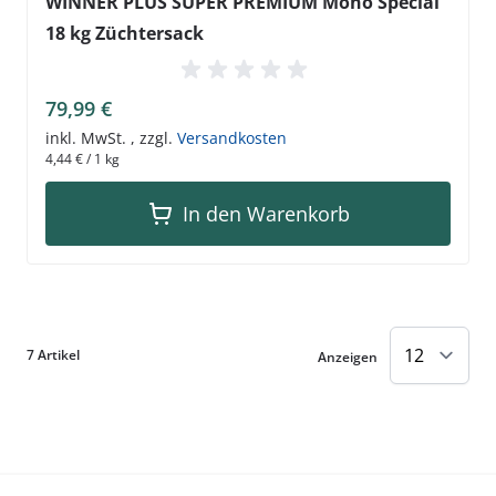
WINNER PLUS SUPER PREMIUM Mono Special
18 kg Züchtersack
79,99 €
inkl. MwSt.
,
zzgl.
Versandkosten
4,44 €
/ 1 kg
In den Warenkorb
7
Artikel
Anzeigen