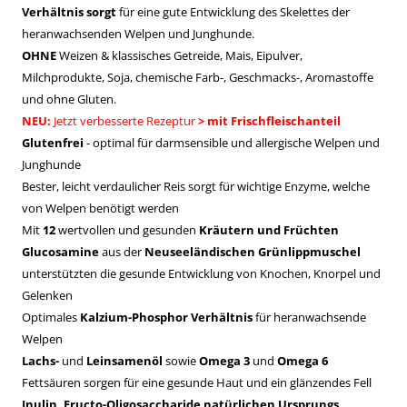
Verhältnis sorgt
für eine gute Entwicklung des Skelettes der
heranwachsenden Welpen und Junghunde.
OHNE
Weizen & klassisches Getreide, Mais, Eipulver,
Milchprodukte, Soja, chemische Farb-, Geschmacks-, Aromastoffe
und ohne Gluten.
NEU:
Jetzt verbesserte Rezeptur
> mit Frischfleischanteil
Glutenfrei
- optimal für darmsensible und allergische Welpen und
Junghunde
Bester, leicht verdaulicher Reis sorgt für wichtige Enzyme, welche
von Welpen benötigt werden
Mit
12
wertvollen und gesunden
Kräutern und Früchten
Glucosamine
aus der
Neuseeländischen Grünlippmuschel
unterstützten die gesunde Entwicklung von Knochen, Knorpel und
Gelenken
Optimales
Kalzium-Phosphor Verhältnis
für heranwachsende
Welpen
Lachs-
und
Leinsamenöl
sowie
Omega 3
und
Omega 6
Fettsäuren sorgen für eine gesunde Haut und ein glänzendes Fell
Inulin, Fructo-Oligosaccharide natürlichen Ursprungs
,