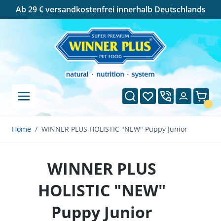
Cookie-Einstellungen
Ab 29 € versandkostenfrei innerhalb Deutschlands
Direkt zum Inhalt
Suche
Wunschliste
Ware
Home
/
WINNER PLUS HOLISTIC "NEW" Puppy Junior
WINNER PLUS
HOLISTIC "NEW"
Puppy Junior