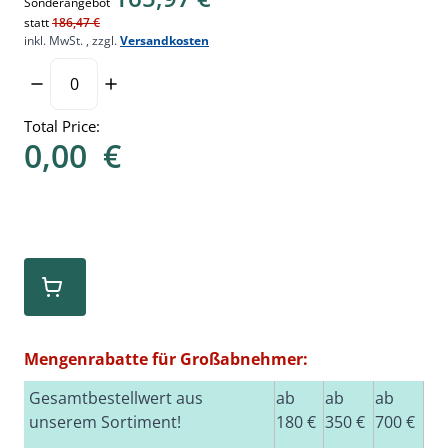
Sonderangebot
statt
186,47 €
inkl. MwSt.
,
zzgl.
Versandkosten
Total Price:
0,00
€
Mengenrabatte für Großabnehmer:
Gesamtbestellwert aus
ab
ab
ab
unserem Sortiment!
180 €
350 €
700 €