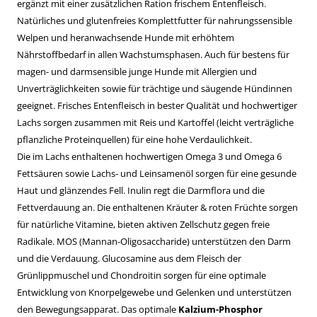
ergänzt mit einer zusätzlichen Ration frischem Entenfleisch.
Natürliches und glutenfreies Komplettfutter für nahrungssensible
Welpen und heranwachsende Hunde mit erhöhtem
Nährstoffbedarf in allen Wachstumsphasen. Auch für bestens für
magen- und darmsensible junge Hunde mit Allergien und
Unverträglichkeiten sowie für trächtige und säugende Hündinnen
geeignet. Frisches Entenfleisch in bester Qualität und hochwertiger
Lachs sorgen zusammen mit Reis und Kartoffel (leicht verträgliche
pflanzliche Proteinquellen) für eine hohe Verdaulichkeit.
Die im Lachs enthaltenen hochwertigen Omega 3 und Omega 6
Fettsäuren sowie Lachs- und Leinsamenöl sorgen für eine gesunde
Haut und glänzendes Fell. Inulin regt die Darmflora und die
Fettverdauung an. Die enthaltenen Kräuter & roten Früchte sorgen
für natürliche Vitamine, bieten aktiven Zellschutz gegen freie
Radikale. MOS (Mannan-Oligosaccharide) unterstützen den Darm
und die Verdauung. Glucosamine aus dem Fleisch der
Grünlippmuschel und Chondroitin sorgen für eine optimale
Entwicklung von Knorpelgewebe und Gelenken und unterstützen
den Bewegungsapparat. Das optimale
Kalzium-Phosphor