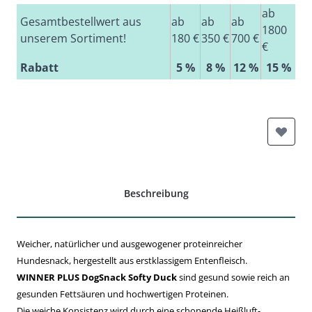
ab
Gesamtbestellwert aus
ab
ab
ab
1800
unserem Sortiment!
180 €
350 €
700 €
€
Rabatt
5 %
8 %
12 %
15 %
Beschreibung
Weicher, natürlicher und ausgewogener proteinreicher
Hundesnack, hergestellt
aus erstklassigem Entenfleisch.
WINNER PLUS DogSnack Softy Duck
sind
gesund sowie reich an
gesunden Fettsäuren und hochwertigen Proteinen.
Die weiche Konsistenz wird durch eine schonende Heißluft-