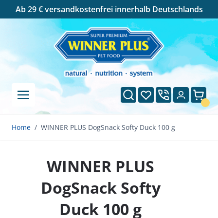
Cookie-Einstellungen
Ab 29 € versandkostenfrei innerhalb Deutschlands
Direkt zum Inhalt
Suche
Wunschliste
Ware
Home
/
WINNER PLUS DogSnack Softy Duck 100 g
WINNER PLUS
DogSnack Softy
Duck 100 g