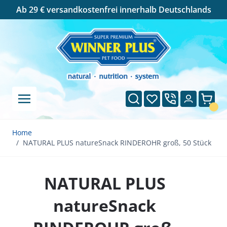
Cookie-Einstellungen
Ab 29 € versandkostenfrei innerhalb Deutschlands
Direkt zum Inhalt
Suche
Wunschliste
Ware
Home
/
NATURAL PLUS natureSnack RINDEROHR groß, 50 Stück
NATURAL PLUS
natureSnack