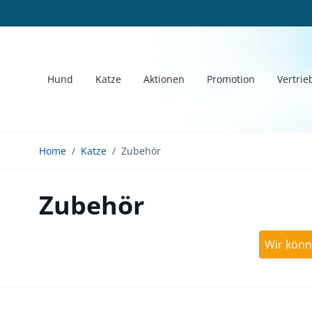
Cookie-Einstellungen
Direkt zum Inhalt
Hund
Katze
Aktionen
Promotion
Vertrie
Home
/
Katze
/
Zubehör
Zubehör
Wir könn