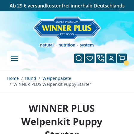
Cookie-Einstellungen
Ab 29 € versandkostenfrei innerhalb Deutschlands
Direkt zum Inhalt
Suche
Wunschliste
Ware
Home
/
Hund
/
Welpenpakete
/
WINNER PLUS Welpenkit Puppy Starter
WINNER PLUS
Welpenkit Puppy