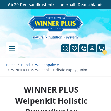
Cookie-Einstellungen
Ab 29 € versandkostenfrei innerhalb Deutschlands
Direkt zum Inhalt
Suche
Wunschliste
Ware
Home
/
Hund
/
Welpenpakete
/
WINNER PLUS Welpenkit Holistic Puppy/Junior
WINNER PLUS
Welpenkit Holistic