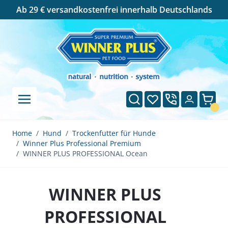
Cookie-Einstellungen
Ab 29 € versandkostenfrei innerhalb Deutschlands
Direkt zum Inhalt
Suche
Wunschliste
Ware
Home
/
Hund
/
Trockenfutter für Hunde
/
Winner Plus Professional Premium
/
WINNER PLUS PROFESSIONAL Ocean
WINNER PLUS
PROFESSIONAL