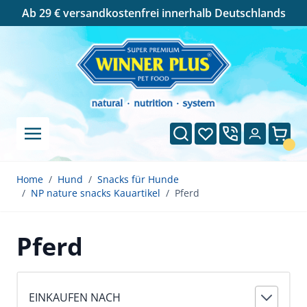
Cookie-Einstellungen
Ab 29 € versandkostenfrei innerhalb Deutschlands
Direkt zum Inhalt
Suche
Wunschliste
Ware
Home
/
Hund
/
Snacks für Hunde
/
NP nature snacks Kauartikel
/
Pferd
Pferd
EINKAUFEN NACH