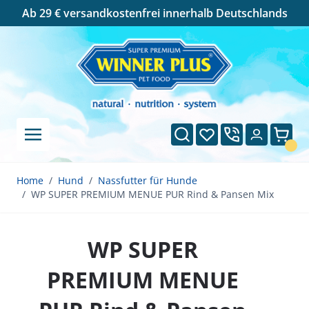
Cookie-Einstellungen
Ab 29 € versandkostenfrei innerhalb Deutschlands
Direkt zum Inhalt
Suche
Wunschliste
Ware
Home
/
Hund
/
Nassfutter für Hunde
/
WP SUPER PREMIUM MENUE PUR Rind & Pansen Mix
WP SUPER
PREMIUM MENUE